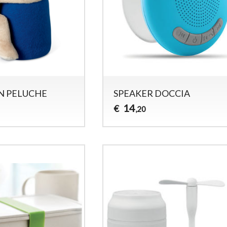
N PELUCHE
SPEAKER DOCCIA
14
€
,20