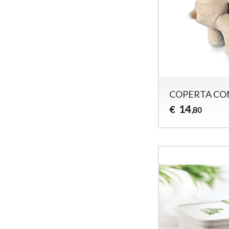
COPERTA CO
14
€
,80