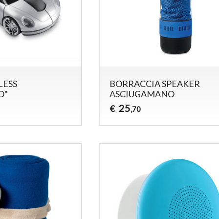
LESS
BORRACCIA SPEAKER
O"
ASCIUGAMANO
25
€
,70