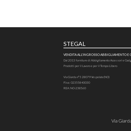
STEGAL
VENDITA ALL'INGROSSO ABBIGLIAMENTO E
Dal 2013 forniture di Abbigliamento Accessori e Gad
Prodotti per il Lavoro e per il Tempo Libero
Via Giarda n°5 28079 Vespolate(NO)
P.iva: 02355840030
REA: NO-238560
Via Giard