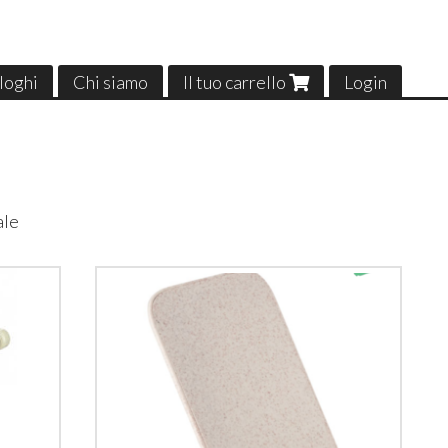
loghi
Chi siamo
Il tuo carrello
Login
ale