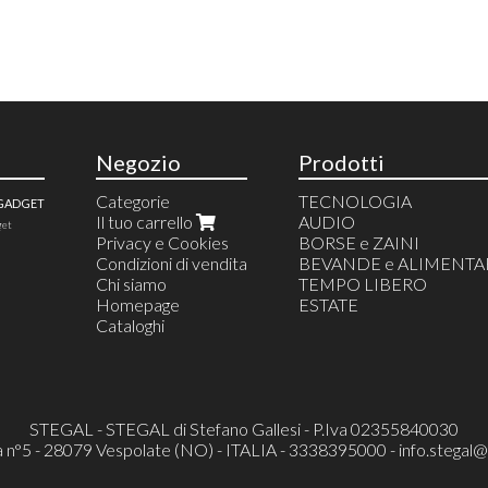
Negozio
Prodotti
Categorie
TECNOLOGIA
 GADGET
Il tuo carrello
AUDIO
get
Privacy e Cookies
BORSE e ZAINI
Condizioni di vendita
BEVANDE e ALIMENTA
Chi siamo
TEMPO LIBERO
Homepage
ESTATE
Cataloghi
STEGAL - STEGAL di Stefano Gallesi - P.Iva 02355840030
a n°5 - 28079 Vespolate (NO) - ITALIA - 3338395000 -
info.stegal