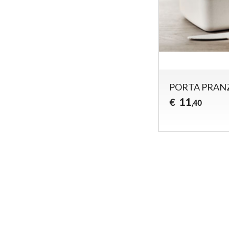
PORTA PRAN
11
€
,40