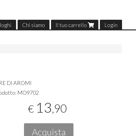
loghi
Chi siamo
Il tuo carrello
Login
RE
DI
AROMI
odotto:
MO9702
13
,90
€
Acquista