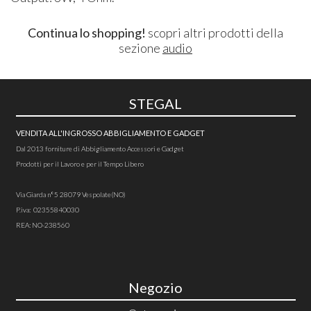
Continua lo shopping!
scopri altri prodotti della
sezione
audio
STEGAL
VENDITA ALL'INGROSSO ABBIGLIAMENTO E GADGET
Dal 2013 forniture di Abbigliamento Accessori e Gadget
Prodotti per il Lavoro e per il Tempo Libero
Via Giarda n°5 28079 Vespolate(NO)
P.iva: 02355840030
REA: NO-238560
Negozio