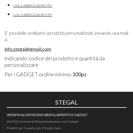
Link 2 ABBIGLIAMENTO
Link 3 ABBIGLIAMENTO
E' possibile ordinare i prodotti personalizzati, inviando una mail
a:
info.stegal@gmail.com
Indicando: codice del prodotto e quantità da
personalizzare
Per i GADGET ordine minimo
100pz
STEGAL
VENDITA ALL'INGROSSO ABBIGLIAMENTO E GADGET
Dal 2013 forniture di Abbigliamento Accessori e Gadget
Prodotti per il Lavoro e per il Tempo Libero