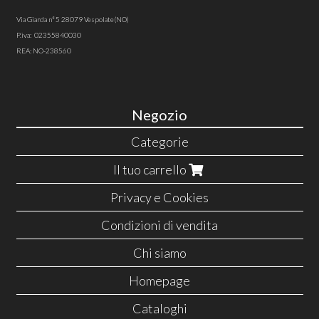
Via Giarda n°5 28079 Vespolate(NO)
P.iva: 02355840030
REA: NO-238560
Negozio
Categorie
Il tuo carrello
Privacy e Cookies
Condizioni di vendita
Chi siamo
Homepage
Cataloghi