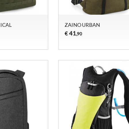
ICAL
ZAINO URBAN
41
€
,90