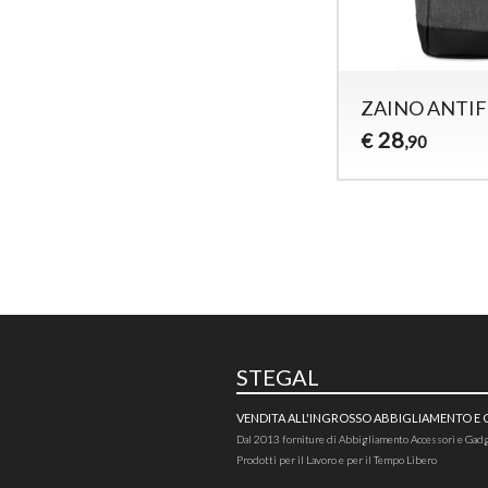
ZAINO ANTI
28
€
,90
STEGAL
VENDITA ALL'INGROSSO ABBIGLIAMENTO E
Dal 2013 forniture di Abbigliamento Accessori e Gad
Prodotti per il Lavoro e per il Tempo Libero