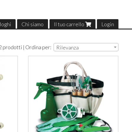
loghi
Chi siamo
Il tuo carrello
Login
2 prodotti | Ordina per:
Rilevanza