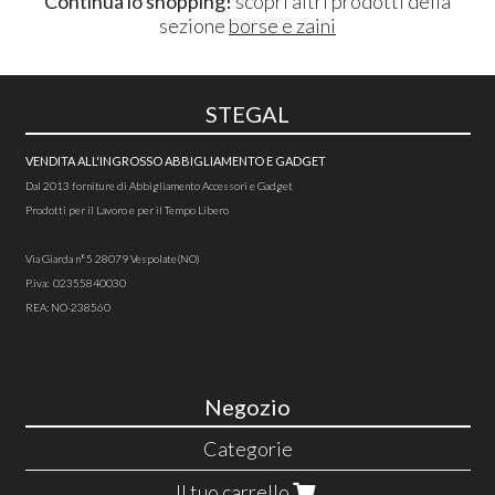
Continua lo shopping!
scopri altri prodotti della
sezione
borse e zaini
STEGAL
VENDITA ALL'INGROSSO ABBIGLIAMENTO E GADGET
Dal 2013 forniture di Abbigliamento Accessori e Gadget
Prodotti per il Lavoro e per il Tempo Libero
Via Giarda n°5 28079 Vespolate(NO)
P.iva: 02355840030
REA: NO-238560
Negozio
Categorie
Il tuo carrello