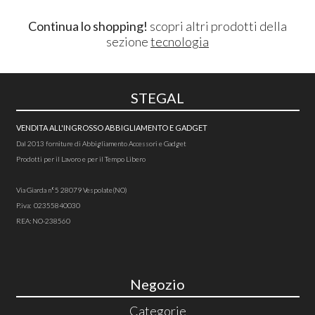
Continua lo shopping!
scopri altri prodotti della
sezione
tecnologia
STEGAL
VENDITA ALL'INGROSSO ABBIGLIAMENTO E GADGET
Dal 2013 forniture di Abbigliamento Accessori e Gadget
Prodotti per il Lavoro e per il Tempo Libero
Via Giarda n°5 28079 Vespolate(NO)
P.iva: 02355840030
REA: NO-238560
Negozio
Categorie