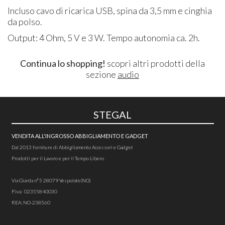
Incluso cavo di ricarica USB, spina da 3,5 mm e cinghia
da polso.
Output: 4 Ohm, 5 V e 3 W. Tempo autonomia ca. 2h.
Continua lo shopping!
scopri altri prodotti della
sezione
audio
STEGAL
VENDITA ALL'INGROSSO ABBIGLIAMENTO E GADGET
Dal 2013 forniture di Abbigliamento Accessori e Gadget
Prodotti per il Lavoro e per il Tempo Libero
Via Giarda n°5 28079 Vespolate(NO)
P.iva: 02355840030
REA: NO-238560